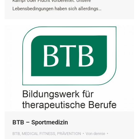
Kampf oder Flucht vorbereitet. Unsere
Lebensbedingungen haben sich allerdings…
BTB – Sportmedizin
BTB
,
MEDICAL FITNESS
,
PRÄVENTION
Von
dennie