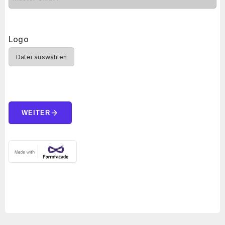
Logo
Datei auswählen
arrow_forward
WEITER