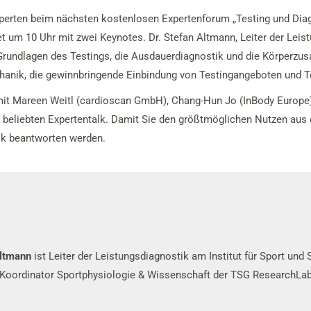
xperten beim nächsten kostenlosen Expertenforum „Testing und Dia
tet um 10 Uhr mit zwei Keynotes. Dr. Stefan Altmann, Leiter der Lei
ie Grundlagen des Testings, die Ausdauerdiagnostik und die Körperz
hanik, die gewinnbringende Einbindung von Testingangeboten und Te
 mit Mareen Weitl (cardioscan GmbH), Chang-Hun Jo (InBody Europe)
eliebten Expertentalk. Damit Sie den größtmöglichen Nutzen aus de
alk beantworten werden.
Altmann
ist Leiter der Leistungsdiagnostik am Institut für Sport und
 Koordinator Sportphysiologie & Wissenschaft der TSG ResearchL